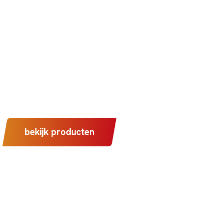
in beeld
heesPlus reclame levert indoor en out
ning, zodat jouw organisatie zichtbaar w
bekijk producten
meer over ons