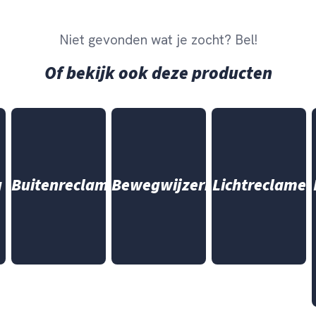
Niet gevonden wat je zocht? Bel!
Of bekijk ook deze producten
g
Buitenreclame
Bewegwijzering
Lichtreclame