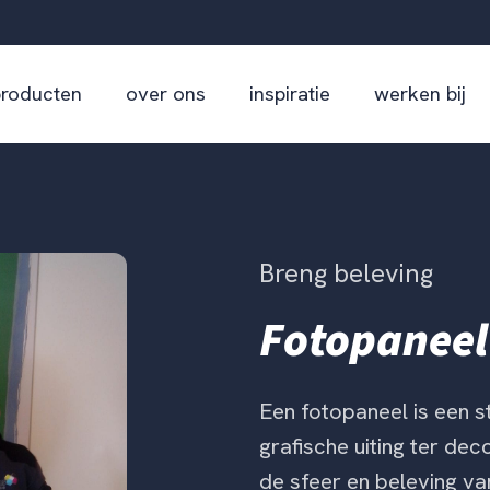
producten
over ons
inspiratie
werken bij
Breng beleving
Fotopaneel
Een fotopaneel is een s
grafische uiting ter dec
de sfeer en beleving van