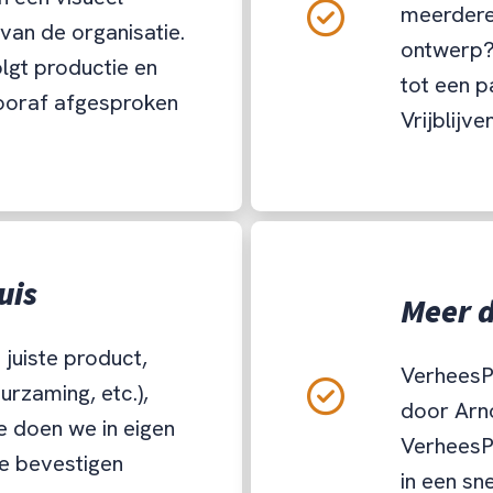
meerdere 
 van de organisatie.
ontwerp?
lgt productie en
tot een p
vooraf afgesproken
Vrijblijve
uis
Meer d
juiste product,
VerheesPl
urzaming, etc.),
door Arno
 doen we in eigen
VerheesP
le bevestigen
in een sn