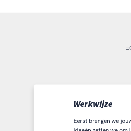
E
Werkwijze
Eerst brengen we jouw
Ideeën zetten we om i