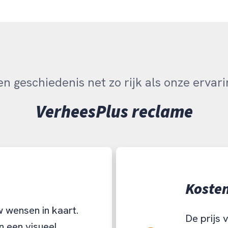
en geschiedenis net zo rijk als onze ervari
VerheesPlus reclame
Koste
 wensen in kaart.
De prijs 
n een visueel