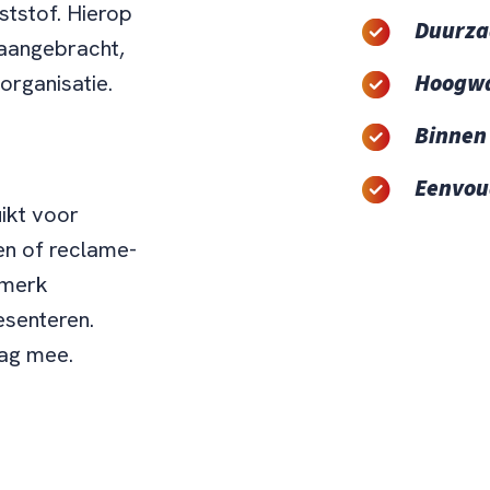
nststof. Hierop
Duurz
aangebracht,
Hoogwa
 organisatie.
Binnen 
Eenvou
ikt voor
en of reclame-
 merk
esenteren.
ag mee.