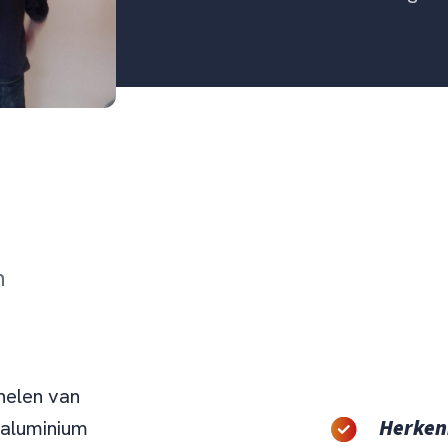
n
nelen van
Herken
 aluminium