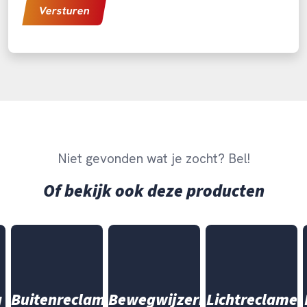
Niet gevonden wat je zocht? Bel!
Of bekijk ook deze producten
g
Buitenreclame
Bewegwijzering
Lichtreclame