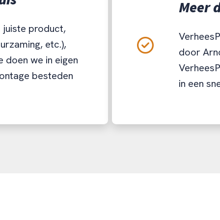
uis
Meer d
juiste product,
VerheesPl
urzaming, etc.),
door Arno
 doen we in eigen
VerheesP
montage besteden
in een sn