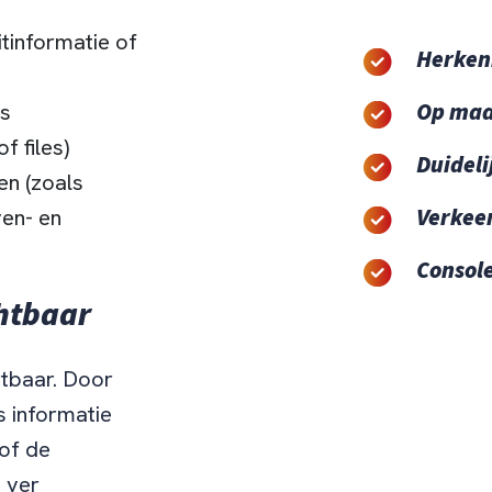
itinformatie of
Herken
Op maa
s
f files)
Duideli
en (zoals
Verkee
ven- en
Consol
chtbaar
htbaar. Door
s informatie
 of de
n ver