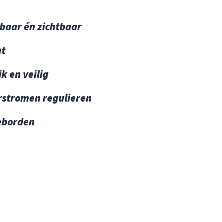
baar én zichtbaar
t
jk en veilig
rstromen regulieren
eborden