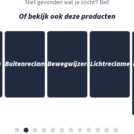
Niet gevonden wat je zocht? Bel!
Of bekijk ook deze producten
g
Buitenreclame
Bewegwijzering
Lichtreclame