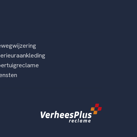
wegwijzering
terieuraankleding
ertuigreclame
ensten