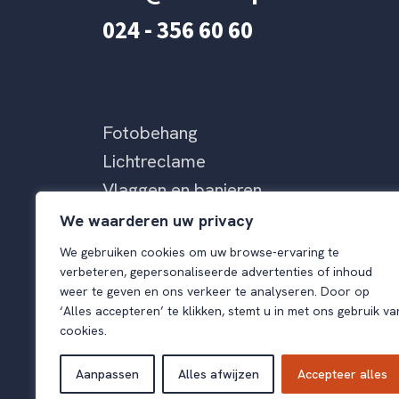
024 - 356 60 60
Fotobehang
Lichtreclame
Vlaggen en banieren
Beurzen & Evenementen
We waarderen uw privacy
We gebruiken cookies om uw browse-ervaring te
verbeteren, gepersonaliseerde advertenties of inhoud
weer te geven en ons verkeer te analyseren. Door op
‘Alles accepteren’ te klikken, stemt u in met ons gebruik va
Algemene voorwaarden
Privacybeleid
cookies.
Aanpassen
Alles afwijzen
Accepteer alles