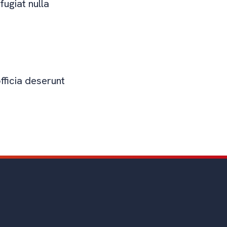
fugiat nulla
fficia deserunt