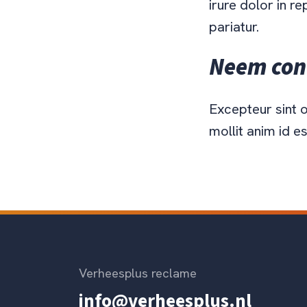
irure dolor in re
pariatur.
Neem con
Excepteur sint o
mollit anim id e
Verheesplus reclame
info@verheesplus.nl