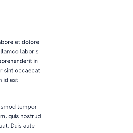
abore et dolore
ullamco laboris
eprehenderit in
ur sint occaecat
m id est
eiusmod tempor
am, quis nostrud
uat. Duis aute