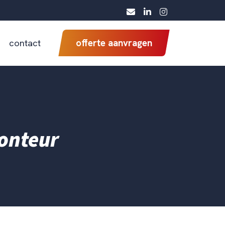
contact
offerte aanvragen
onteur