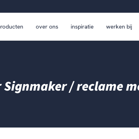
producten
over ons
inspiratie
werken bij
r Signmaker / reclame m